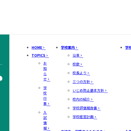
HOME
学校案内
学
TOPICS
沿革
お
校歌
知
校長より
ら
せ
三つの方針
学
いじめ防止基本方針
校
行
校内の紹介
事
学校評価報告書
入
学校経営計画
試
情
報