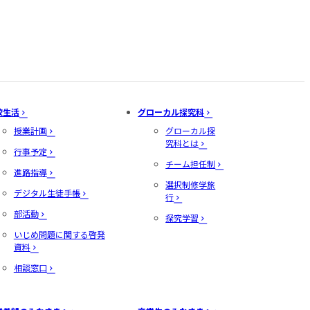
校生活
グローカル探究科
授業計画
グローカル探
究科とは
行事予定
チーム担任制
進路指導
選択制修学旅
デジタル生徒手帳
行
部活動
探究学習
いじめ問題に関する啓発
資料
相談窓口