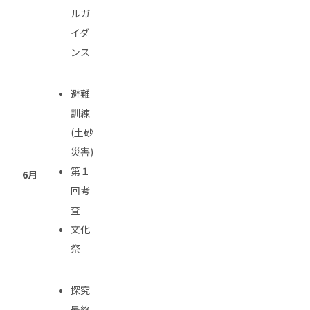
ルガ
イダ
ンス
避難
訓練
(土砂
災害)
第１
6月
回考
査
文化
祭
探究
最終