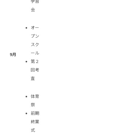
学習
会
オー
プン
スク
ール
9月
第２
回考
査
体育
祭
前期
終業
式