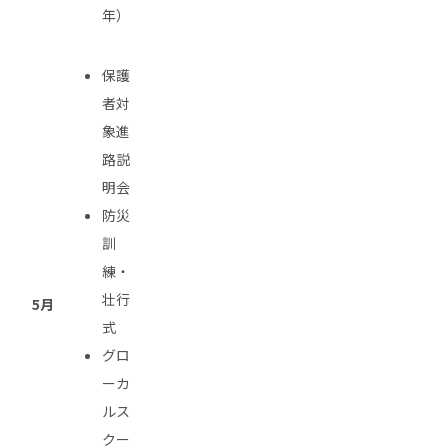
年）
保護
者対
象進
路説
明会
防災
訓
練・
壮行
5月
式
グロ
ーカ
ルス
クー