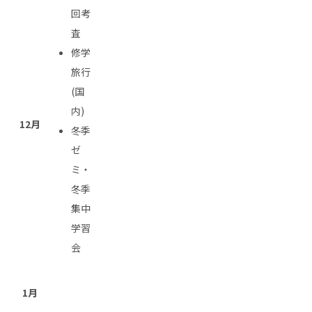
回考
査
修学
旅行
(国
内)
12月
冬季
ゼ
ミ・
冬季
集中
学習
会
1月