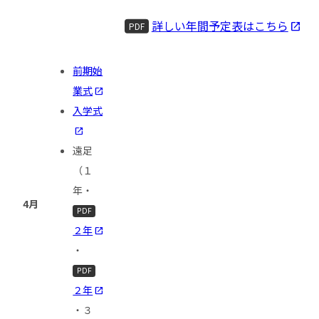
詳しい年間予定表はこちら
PDF
前期始
業式
入学式
遠足
（１
年・
4月
PDF
２年
・
PDF
２年
・３