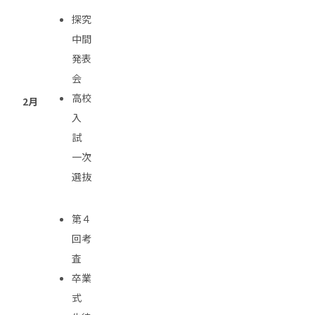
探究
中間
発表
会
高校
2月
入
試
一次
選抜
第４
回考
査
卒業
式