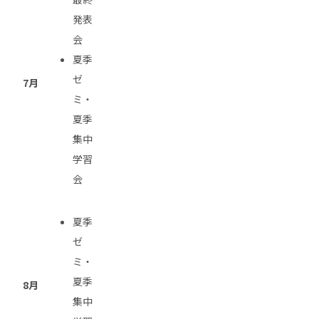
発表
会
夏季
ゼ
7月
ミ・
夏季
集中
学習
会
夏季
ゼ
ミ・
夏季
8月
集中