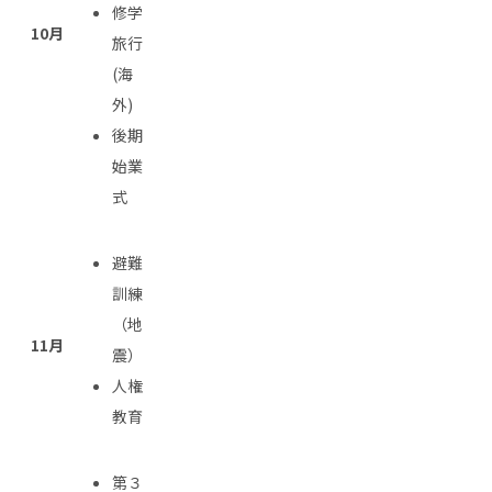
修学
10月
旅行
(海
外)
後期
始業
式
避難
訓練
（地
11月
震）
人権
教育
第３