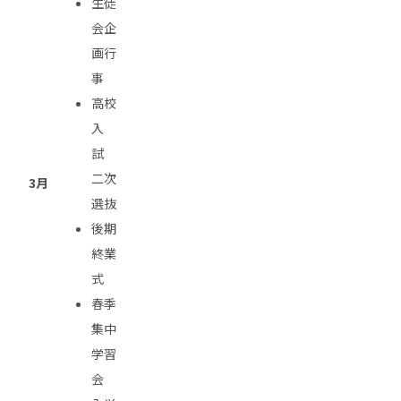
生徒
会企
画行
事
高校
入
試
二次
3月
選抜
後期
終業
式
春季
集中
学習
会